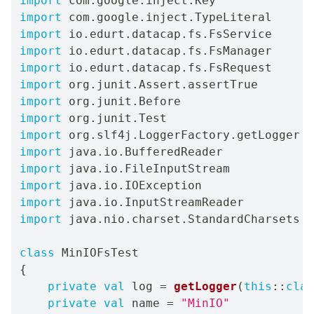
import
 com
.
google
.
inject
.
import
 com
.
google
.
inject
.
import
 io
.
edurt
.
datacap
.
fs
.
import
 io
.
edurt
.
datacap
.
fs
.
import
 io
.
edurt
.
datacap
.
fs
.
import
 org
.
junit
.
Assert
.
import
 org
.
junit
.
import
 org
.
junit
.
import
 org
.
slf4j
.
LoggerFactory
.
import
 java
.
io
.
import
 java
.
io
.
import
 java
.
io
.
import
 java
.
io
.
import
 java
.
nio
.
charset
.
StandardCharsets

class
{
private
val
 log 
=
getLogger
(
this
::
clas
private
val
 name 
=
"MinIO"