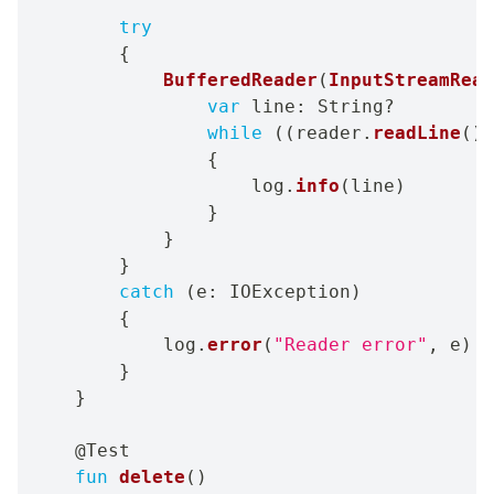
try
{
BufferedReader
(
InputStreamRead
var
 line
:
 String
?
while
(
(
reader
.
readLine
(
)
.
{
                    log
.
info
(
line
)
}
}
}
catch
(
e
:
 IOException
)
{
            log
.
error
(
"Reader error"
,
 e
)
}
}
@Test
fun
delete
(
)