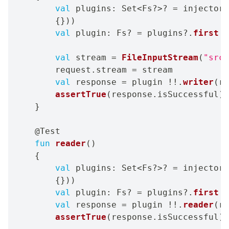
val
 plugins
:
 Set
<
Fs
?
>
?
=
 injector
?
{
}
)
)
val
 plugin
:
 Fs
?
=
 plugins
?
.
first
{
val
 stream 
=
FileInputStream
(
"src/
        request
.
stream 
=
 stream

val
 response 
=
 plugin 
!!
.
writer
(
re
assertTrue
(
response
.
isSuccessful
)
}
@Test
fun
reader
(
)
{
val
 plugins
:
 Set
<
Fs
?
>
?
=
 injector
?
{
}
)
)
val
 plugin
:
 Fs
?
=
 plugins
?
.
first
{
val
 response 
=
 plugin 
!!
.
reader
(
re
assertTrue
(
response
.
isSuccessful
)