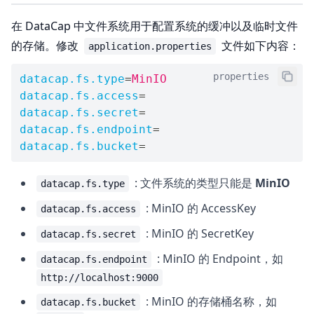
在 DataCap 中文件系统用于配置系统的缓冲以及临时文件
的存储。修改
文件如下内容：
application.properties
properties
datacap.fs.type
=
MinIO
datacap.fs.access
=
datacap.fs.secret
=
datacap.fs.endpoint
=
datacap.fs.bucket
=
: 文件系统的类型只能是
MinIO
datacap.fs.type
: MinIO 的 AccessKey
datacap.fs.access
: MinIO 的 SecretKey
datacap.fs.secret
: MinIO 的 Endpoint，如
datacap.fs.endpoint
http://localhost:9000
: MinIO 的存储桶名称，如
datacap.fs.bucket