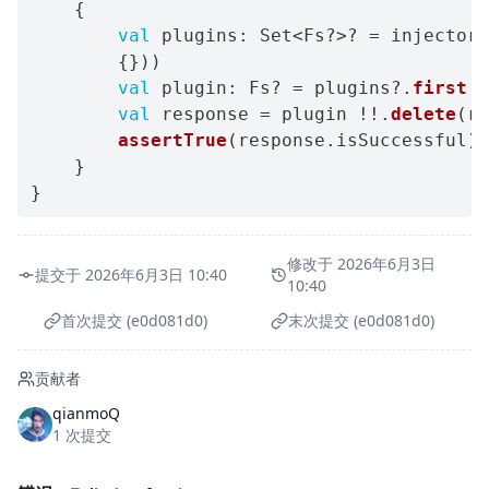
{
val
 plugins
:
 Set
<
Fs
?
>
?
=
 injector
?
{
}
)
)
val
 plugin
:
 Fs
?
=
 plugins
?
.
first
{
val
 response 
=
 plugin 
!!
.
delete
(
re
assertTrue
(
response
.
isSuccessful
)
}
}
修改于 2026年6月3日
提交于 2026年6月3日 10:40
10:40
首次提交 (e0d081d0)
末次提交 (e0d081d0)
贡献者
qianmoQ
1 次提交