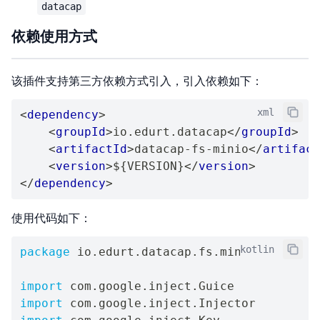
datacap
依赖使用方式
该插件支持第三方依赖方式引入，引入依赖如下：
xml
<
dependency
>
<
groupId
>
io.edurt.datacap
</
groupId
>
<
artifactId
>
datacap-fs-minio
</
artifact
<
version
>
${VERSION}
</
version
>
</
dependency
>
使用代码如下：
kotlin
package
 io
.
edurt
.
datacap
.
fs
.
minio

import
 com
.
google
.
inject
.
import
 com
.
google
.
inject
.