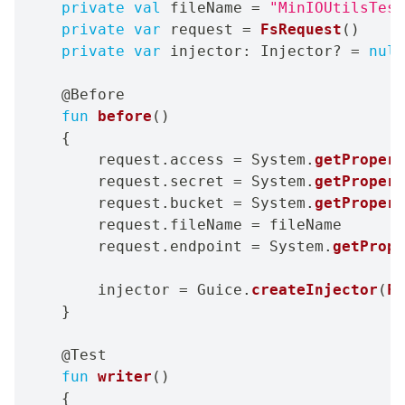
private
val
 fileName 
=
"MinIOUtilsTest
private
var
 request 
=
FsRequest
(
)
private
var
 injector
:
 Injector
?
=
null
@Before
fun
before
(
)
{
        request
.
access 
=
 System
.
getPropert
        request
.
secret 
=
 System
.
getPropert
        request
.
bucket 
=
 System
.
getPropert
        request
.
fileName 
=
 fileName

        request
.
endpoint 
=
 System
.
getPrope
        injector 
=
 Guice
.
createInjector
(
Fs
}
@Test
fun
writer
(
)
{