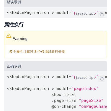
错误示例
<
ShadcnPagination v
-
model
=
"pageIndex"
 @on
-
javascript
属性换行
Warning
多个属性且超过 3 个必须以新行分割
正确示例
<
ShadcnPagination v
-
model
=
"pageIndex"
 show
javascript
<
ShadcnPagination v
-
model
=
"pageIndex"
                  show
-
total

:
page
-
size
=
"pageSize"
                  @on
-
change
=
"onPageChange