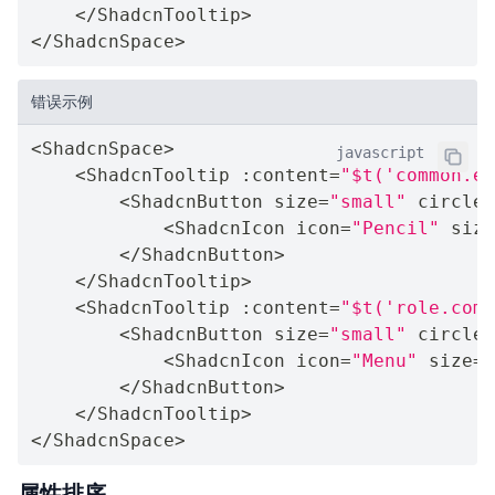
<
/
ShadcnTooltip
>
<
/
ShadcnSpace
>
错误示例
<
ShadcnSpace
>
javascript
<
ShadcnTooltip 
:
content
=
"$t('common.ed
<
ShadcnButton size
=
"small"
 circle 
<
ShadcnIcon icon
=
"Pencil"
 size
<
/
ShadcnButton
>
<
/
ShadcnTooltip
>
<
ShadcnTooltip 
:
content
=
"$t('role.comm
<
ShadcnButton size
=
"small"
 circle 
<
ShadcnIcon icon
=
"Menu"
 size
=
"
<
/
ShadcnButton
>
<
/
ShadcnTooltip
>
<
/
ShadcnSpace
>
属性排序