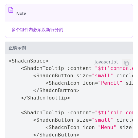
Note
多个组件内必须以新行分割
正确示例
<
ShadcnSpace
>
javascript
<
ShadcnTooltip 
:
content
=
"$t('common.ed
<
ShadcnButton size
=
"small"
 circle 
<
ShadcnIcon icon
=
"Pencil"
 size
<
/
ShadcnButton
>
<
/
ShadcnTooltip
>
<
ShadcnTooltip 
:
content
=
"$t('role.comm
<
ShadcnButton size
=
"small"
 circle 
<
ShadcnIcon icon
=
"Menu"
 size
=
"
<
/
ShadcnButton
>