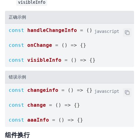
visibleInfo
正确示例
const
handleChangeInfo
=
(
)
=>
{
}
javascript
const
onChange
=
(
)
=>
{
}
const
visibleInfo
=
(
)
=>
{
}
错误示例
const
changeinfo
=
(
)
=>
{
}
javascript
const
change
=
(
)
=>
{
}
const
aaaInfo
=
(
)
=>
{
}
组件换行