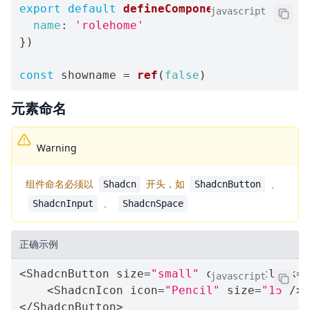
export
default
defineComponent
(
{
javascript
name
:
'rolehome'
}
)
const
 showname 
=
ref
(
false
)
元素命名
Warning
组件命名必须以
开头，如
、
Shadcn
ShadcnButton
、
ShadcnInput
ShadcnSpace
正确示例
<
ShadcnButton size
=
"small"
 circle @click
=
"
javascript
<
ShadcnIcon icon
=
"Pencil"
 size
=
"15"
/
>
<
/
ShadcnButton
>