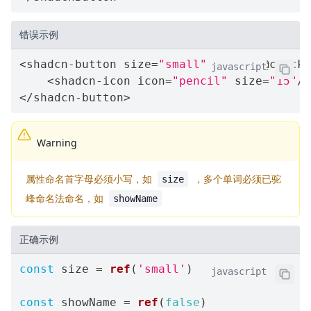
错误示例
<
shadcn
-
button size
=
"small"
 circle @click
=
javascript
<
shadcn
-
icon icon
=
"pencil"
 size
=
"15"
/
>
<
/
shadcn
-
button
>
Warning
属性命名首字母必须小写，如
，多个单词必须已驼
size
峰命名法命名，如
showName
正确示例
const
 size 
=
ref
(
'small'
)
javascript
const
 showName 
=
ref
(
false
)