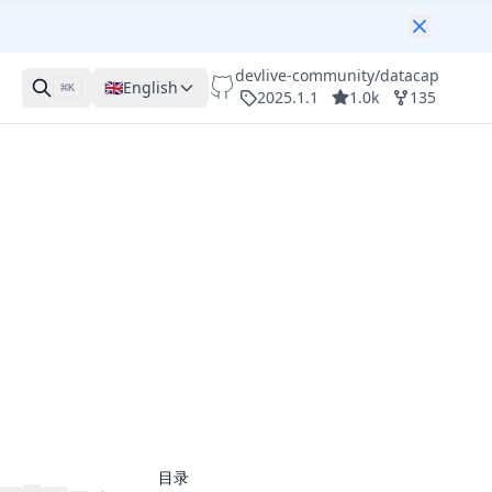
devlive-community/datacap
🇬🇧
English
⌘
K
2025.1.1
1.0k
135
目录