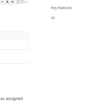
A
Key features
UI
was assigned