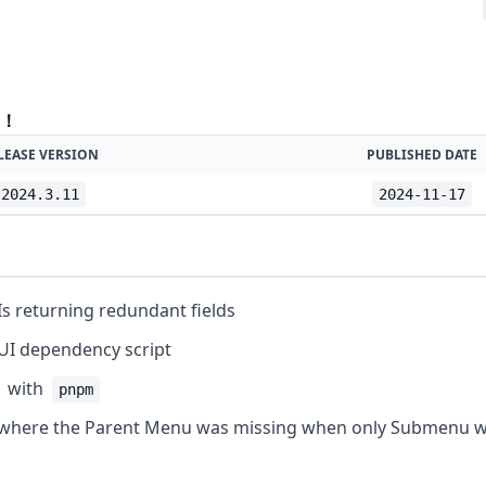
1
d！
LEASE VERSION
PUBLISHED DATE
2024.3.11
2024-11-17
s returning redundant fields
UI dependency script
with
pnpm
e where the Parent Menu was missing when only Submenu 