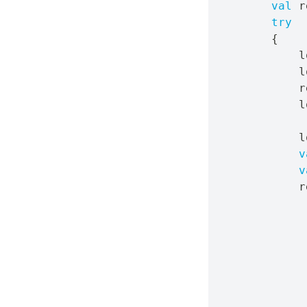
val
 r
try
{
            l
            l
            r
            l
            l
v
v
            r