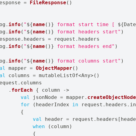
esponse 
=
FileResponse
(
)
og
.
info
(
"
${
name
(
)
}
 format start time [ 
${
Date
og
.
info
(
"
${
name
(
)
}
 format headers start"
)
esponse
.
headers 
=
 request
.
headers

og
.
info
(
"
${
name
(
)
}
 format headers end"
)
og
.
info
(
"
${
name
(
)
}
 format columns start"
)
al
 mapper 
=
ObjectMapper
(
)
al
 columns 
=
 mutableListOf
<
Any
>
(
)
equest
.
columns

.
forEach
{
 column 
->
val
 jsonNode 
=
 mapper
.
createObjectNode
for
(
headerIndex 
in
 request
.
headers
.
in
{
val
 header 
=
 request
.
headers
[
heade
when
(
column
)
{