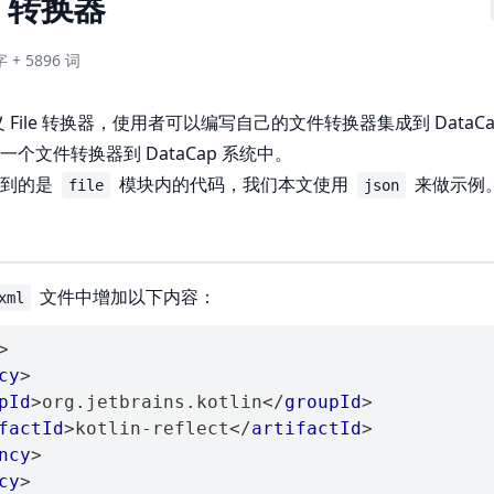
e 转换器
字 + 5896 词
定义 File 转换器，使用者可以编写自己的文件转换器集成到 DataC
个文件转换器到 DataCap 系统中。
用到的是
模块内的代码，我们本文使用
来做示例
file
json
文件中增加以下内容：
xml
>
cy
>
pId
>
org.jetbrains.kotlin
</
groupId
>
factId
>
kotlin-reflect
</
artifactId
>
ncy
>
cy
>