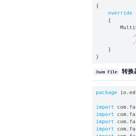
{
override
{
        Multi
.
.
}
}
转换
Json File
package
 io
.
ed
import
 com
.
fa
import
 com
.
fa
import
 com
.
fa
import
 com
.
fa