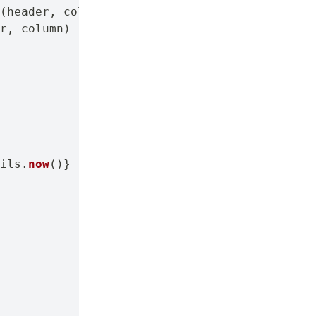
(
header
,
 column
[
headerIndex
]
)
r
,
 column
)
ils
.
now
(
)
}
 ]"
)