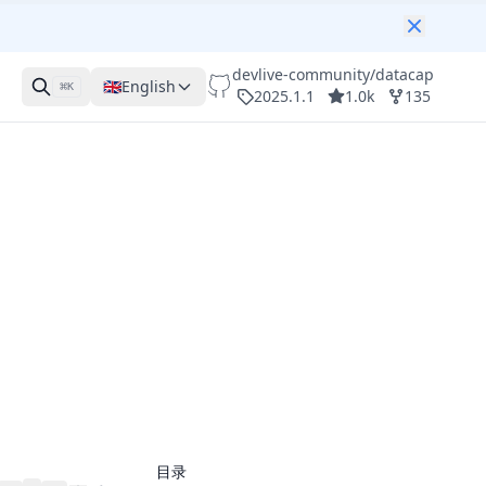
devlive-community/datacap
🇬🇧
English
⌘
K
2025.1.1
1.0k
135
目录