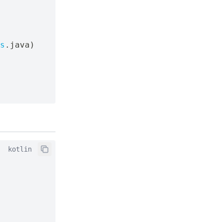
s
.
java
)
kotlin