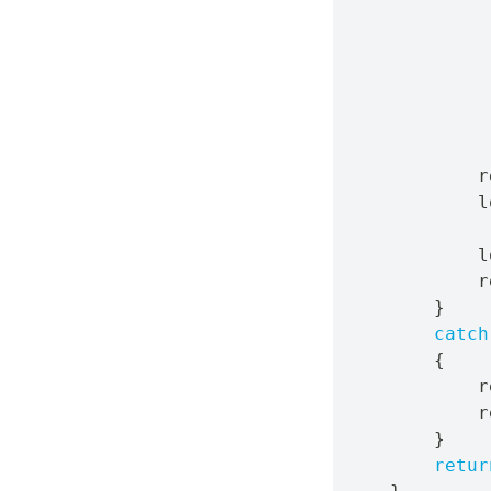
             
            r
            l
            l
            r
}
catch
{
            r
            r
}
retur