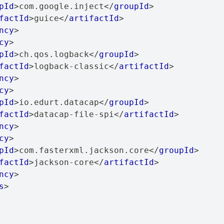
pId
>
com.google.inject
</
groupId
>
factId
>
guice
</
artifactId
>
ncy
>
cy
>
pId
>
ch.qos.logback
</
groupId
>
factId
>
logback-classic
</
artifactId
>
ncy
>
cy
>
pId
>
io.edurt.datacap
</
groupId
>
factId
>
datacap-file-spi
</
artifactId
>
ncy
>
cy
>
pId
>
com.fasterxml.jackson.core
</
groupId
>
factId
>
jackson-core
</
artifactId
>
ncy
>
s
>