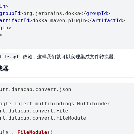
in
>
groupId
>
org.jetbrains.dokka
</
groupId
>
artifactId
>
dokka-maven-plugin
</
artifactId
>
gin
>
>
依赖，这样我们就可以实现集成文件转换器。
file-spi
载器
urt
.
datacap
.
convert
.
json

ogle
.
inject
.
multibindings
.
rt
.
datacap
.
convert
.
rt
.
datacap
.
convert
.
FileModule

ule 
:
FileModule
(
)