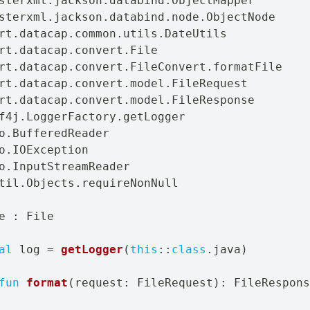
sterxml
.
jackson
.
databind
.
sterxml
.
jackson
.
databind
.
node
.
rt
.
datacap
.
common
.
utils
.
rt
.
datacap
.
convert
.
rt
.
datacap
.
convert
.
FileConvert
.
rt
.
datacap
.
convert
.
model
.
rt
.
datacap
.
convert
.
model
.
f4j
.
LoggerFactory
.
o
.
o
.
o
.
til
.
Objects
.
requireNonNull

e 
:
al
 log 
=
getLogger
(
this
::
class
.
java
)
fun
format
(
request
:
 FileRequest
)
:
 FileRespons