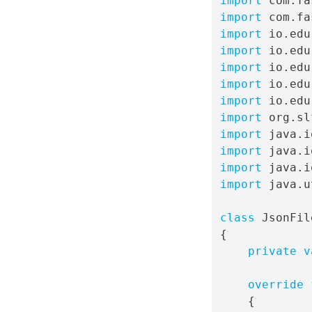
import
 com
.
fa
import
 com
.
fa
import
 io
.
edu
import
 io
.
edu
import
 io
.
edu
import
 io
.
edu
import
 io
.
edu
import
 org
.
sl
import
 java
.
i
import
 java
.
i
import
 java
.
i
import
 java
.
u
class
 JsonFil
{
private
v
override
{