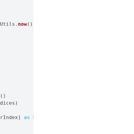
Utils
.
now
(
)
}
 ]"
)
(
)
dices
)
rIndex
]
as
 String
