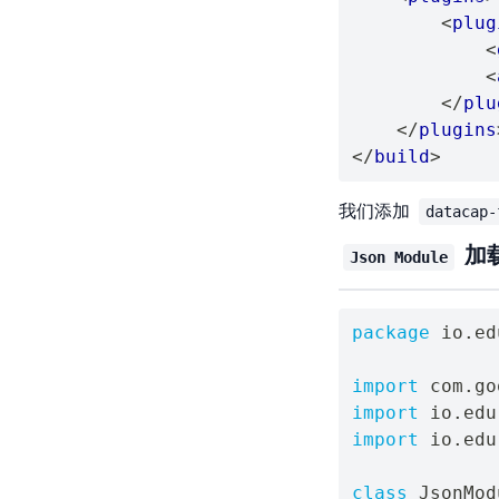
<
plug
<
<
</
plu
</
plugins
</
build
>
我们添加
datacap-
加
Json Module
package
 io
.
ed
import
 com
.
go
import
 io
.
edu
import
 io
.
edu
class
 JsonMod