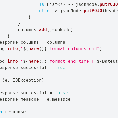
is
 List
<
*
>
->
 jsonNode
.
putPOJO
else
->
 jsonNode
.
putPOJO
(
heade
}
}
       columns
.
add
(
jsonNode
)
}
esponse
.
columns 
=
 columns

og
.
info
(
"
${
name
(
)
}
 format columns end"
)
og
.
info
(
"
${
name
(
)
}
 format end time [ 
${
DateUt
esponse
.
successful 
=
true
(
e
:
 IOException
)
esponse
.
successful 
=
false
esponse
.
message 
=
 e
.
message

n
 response
