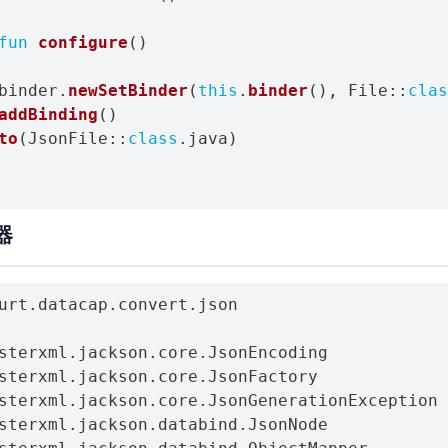
fun
configure
(
)
binder
.
newSetBinder
(
this
.
binder
(
)
,
 File
::
clas
addBinding
(
)
to
(
JsonFile
::
class
.
java
)
器
urt
.
datacap
.
convert
.
json

sterxml
.
jackson
.
core
.
sterxml
.
jackson
.
core
.
sterxml
.
jackson
.
core
.
sterxml
.
jackson
.
databind
.