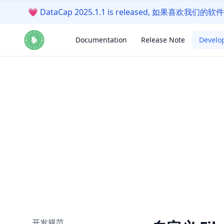
💗
DataCap 2025.1.1 is released, 如果喜欢
Documentation
Release Note
Develo
开发规范