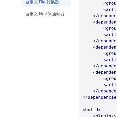
自定义 File 转换器
<
grou
<
arti
自定义 Notify 通知器
</
depende
<
dependen
<
grou
<
arti
</
depende
<
dependen
<
grou
<
arti
</
depende
<
dependen
<
grou
<
arti
</
depende
</
dependencie
<
build
>
<
plugins
>