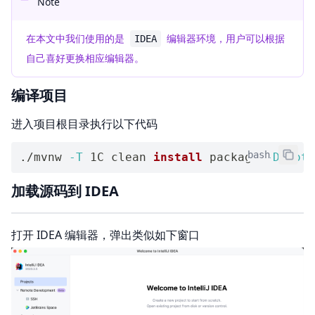
Note
在本文中我们使用的是
编辑器环境，用户可以根据
IDEA
自己喜好更换相应编辑器。
编译项目
进入项目根目录执行以下代码
bash
./mvnw 
-T
 1C clean 
install
 package 
-Dspotb
加载源码到 IDEA
打开 IDEA 编辑器，弹出类似如下窗口