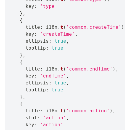
      key
:
'type'
}
,
{
      title
:
 i18n
.
t
(
'common.createTime'
)
,
      key
:
'createTime'
,
      ellipsis
:
true
,
      tooltip
:
true
}
,
{
      title
:
 i18n
.
t
(
'common.endTime'
)
,
      key
:
'endTime'
,
      ellipsis
:
true
,
      tooltip
:
true
}
,
{
      title
:
 i18n
.
t
(
'common.action'
)
,
      slot
:
'action'
,
      key
:
'action'