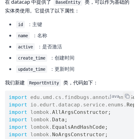
在 datacap 中提供了
类，可以作为基础的
BaseEntity
实体类使用。它提供了以下属性：
：主键
id
：名称
name
：是否激活
active
：创建时间
create_time
：更新时间
update_time
我们新建
类，代码如下：
ReportEntity
java
import
edu
.
umd
.
cs
.
findbugs
.
annotations
.
Sup
import
io
.
edurt
.
datacap
.
service
.
enums
.
Repo
import
lombok
.
AllArgsConstructor
;
import
lombok
.
Data
;
import
lombok
.
EqualsAndHashCode
;
import
lombok
.
NoArgsConstructor
;