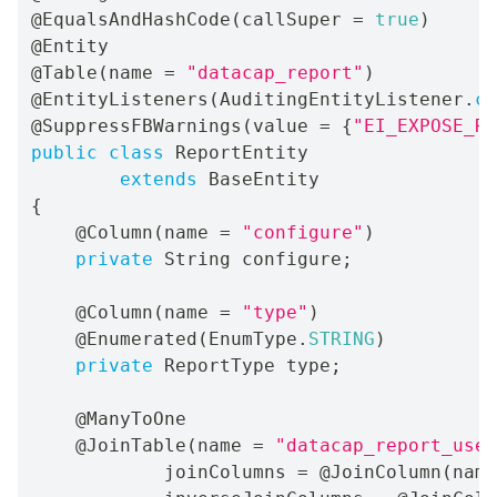
@EqualsAndHashCode
(
callSuper 
=
true
)
@Entity
@Table
(
name 
=
"datacap_report"
)
@EntityListeners
(
AuditingEntityListener
.
cl
@SuppressFBWarnings
(
value 
=
{
"EI_EXPOSE_RE
public
class
ReportEntity
extends
BaseEntity
{
@Column
(
name 
=
"configure"
)
private
String
 configure
;
@Column
(
name 
=
"type"
)
@Enumerated
(
EnumType
.
STRING
)
private
ReportType
 type
;
@ManyToOne
@JoinTable
(
name 
=
"datacap_report_user
            joinColumns 
=
@JoinColumn
(
name