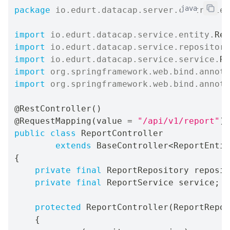
java
package
io
.
edurt
.
datacap
.
server
.
controller
import
io
.
edurt
.
datacap
.
service
.
entity
.
Rep
import
io
.
edurt
.
datacap
.
service
.
repository
import
io
.
edurt
.
datacap
.
service
.
service
.
Re
import
org
.
springframework
.
web
.
bind
.
annota
import
org
.
springframework
.
web
.
bind
.
annota
@RestController
(
)
@RequestMapping
(
value 
=
"/api/v1/report"
)
public
class
ReportController
extends
BaseController
<
ReportEntit
{
private
final
ReportRepository
 reposit
private
final
ReportService
 service
;
protected
ReportController
(
ReportRepos
{