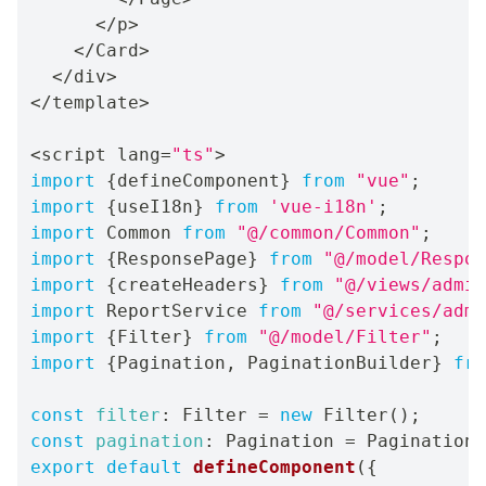
<
/
p
>
<
/
Card
>
<
/
div
>
<
/
template
>
<
script lang
=
"ts"
>
import
{
defineComponent
}
from
"vue"
;
import
{
useI18n
}
from
'vue-i18n'
;
import
 Common 
from
"@/common/Common"
;
import
{
ResponsePage
}
from
"@/model/Respo
import
{
createHeaders
}
from
"@/views/admin
import
 ReportService 
from
"@/services/admi
import
{
Filter
}
from
"@/model/Filter"
;
import
{
Pagination
,
 PaginationBuilder
}
fro
const
filter
:
 Filter 
=
new
Filter
(
)
;
const
pagination
:
 Pagination 
=
 PaginationB
export
default
defineComponent
(
{