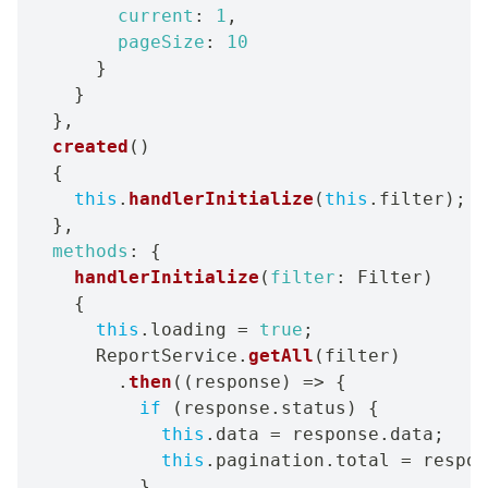
current
:
1
,
pageSize
:
10
}
}
}
,
created
(
)
{
this
.
handlerInitialize
(
this
.
filter
)
;
}
,
methods
:
{
handlerInitialize
(
filter
:
 Filter
)
{
this
.
loading 
=
true
;
      ReportService
.
getAll
(
filter
)
.
then
(
(
response
)
=>
{
if
(
response
.
status
)
{
this
.
data 
=
 response
.
data
;
this
.
pagination
.
total 
=
 respon
}