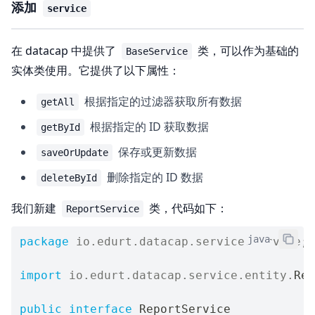
添加
service
在 datacap 中提供了
类，可以作为基础的
BaseService
实体类使用。它提供了以下属性：
根据指定的过滤器获取所有数据
getAll
根据指定的 ID 获取数据
getById
保存或更新数据
saveOrUpdate
删除指定的 ID 数据
deleteById
我们新建
类，代码如下：
ReportService
java
package
io
.
edurt
.
datacap
.
service
.
service
;
import
io
.
edurt
.
datacap
.
service
.
entity
.
Rep
public
interface
ReportService