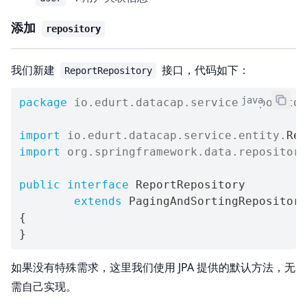
添加
repository
我们新建
接口，代码如下：
ReportRepository
java
package
io
.
edurt
.
datacap
.
service
.
repositor
import
io
.
edurt
.
datacap
.
service
.
entity
.
Rep
import
org
.
springframework
.
data
.
repository
public
interface
ReportRepository
extends
PagingAndSortingRepository
{
}
如果没有特殊需求，这里我们使用 JPA 提供的默认方法，无
需自己实现。