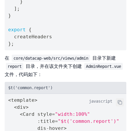
}
]
;
}
export
{
}
;
在
目录下新建
core/datacap-web/src/views/admin
目录，并在该文件夹下创建
report
AdminReport.vue
文件，代码如下：
$t('common.report')
<
template
>
javascript
<
div
>
<
Card style
=
"width:100%"
:
title
=
"$t('common.report')"
          dis
-
hover
>