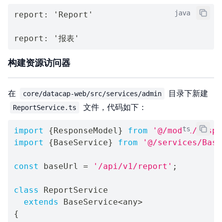
java
report
:
'Report'
report
:
'报表'
构建资源访问器
在
目录下新建
core/datacap-web/src/services/admin
文件，代码如下：
ReportService.ts
ts
import
{
ResponseModel
}
from
'@/model/Respo
import
{
BaseService
}
from
'@/services/Base
const
 baseUrl 
=
'/api/v1/report'
;
class
ReportService
extends
BaseService
<
any
>
{