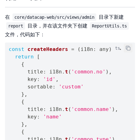
在
目录下新建
core/datacap-web/src/views/admin
目录，并在该文件夹下创建
report
ReportUtils.ts
文件，代码如下：
ts
const
createHeaders
=
(
i18n
:
any
)
=>
{
return
[
{
      title
:
 i18n
.
t
(
'common.no'
)
,
      key
:
'id'
,
      sortable
:
'custom'
}
,
{
      title
:
 i18n
.
t
(
'common.name'
)
,
      key
:
'name'
}
,
{
      title
:
 i18n
.
t
(
'common.type'
)
,