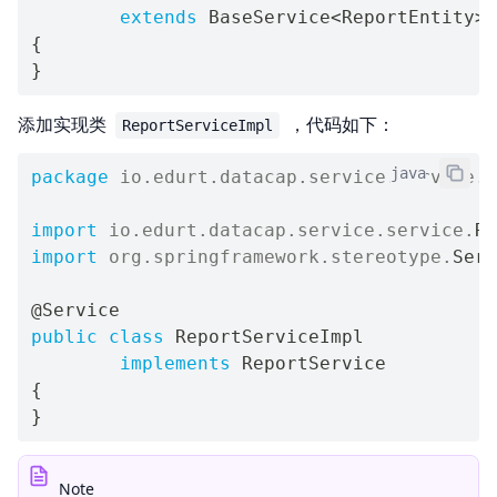
extends
BaseService
<
ReportEntity
>
{
}
添加实现类
，代码如下：
ReportServiceImpl
java
package
io
.
edurt
.
datacap
.
service
.
service
.
i
import
io
.
edurt
.
datacap
.
service
.
service
.
Re
import
org
.
springframework
.
stereotype
.
Serv
@Service
public
class
ReportServiceImpl
implements
ReportService
{
}
Note