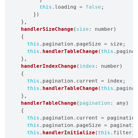
this
.
loading 
=
false
;
}
)
}
,
handlerSizeChange
(
size
:
 number
)
{
this
.
pagination
.
pageSize 
=
 size
;
this
.
handlerTableChange
(
this
.
paginat
}
,
handlerIndexChange
(
index
:
 number
)
{
this
.
pagination
.
current 
=
 index
;
this
.
handlerTableChange
(
this
.
paginat
}
,
handlerTableChange
(
pagination
:
 any
)
{
this
.
pagination
.
current 
=
 pagination
this
.
pagination
.
pageSize 
=
 paginatio
this
.
handlerInitialize
(
this
.
filter
)