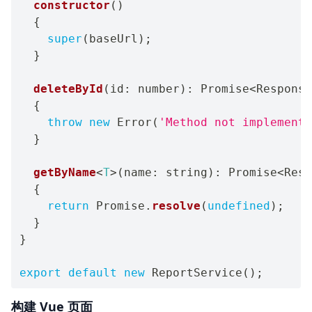
constructor
(
)
{
super
(
baseUrl
)
;
}
deleteById
(
id
:
number
)
:
Promise
<
Response
{
throw
new
Error
(
'Method not implemente
}
getByName
<
T
>
(
name
:
string
)
:
Promise
<
Resp
{
return
Promise
.
resolve
(
undefined
)
;
}
}
export
default
new
ReportService
(
)
;
构建 Vue 页面