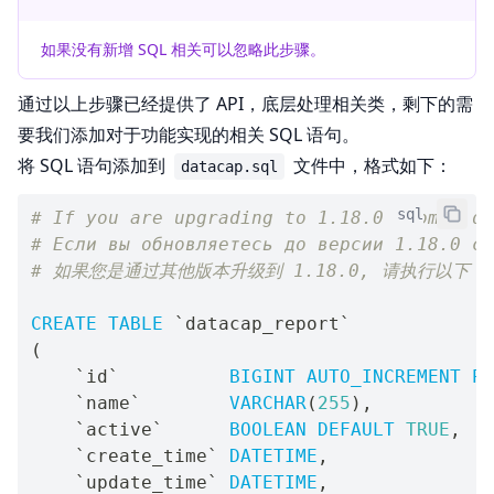
如果没有新增 SQL 相关可以忽略此步骤。
通过以上步骤已经提供了 API，底层处理相关类，剩下的需
要我们添加对于功能实现的相关 SQL 语句。
将 SQL 语句添加到
文件中，格式如下：
datacap.sql
sql
# If you are upgrading to 1.18.0 from a di
# Если вы обновляетесь до версии 1.18.0 с 
# 如果您是通过其他版本升级到 1.18.0, 请执行以下 S
CREATE
TABLE
`
datacap_report
`
(
`
id
`
BIGINT
AUTO_INCREMENT
PR
`
name
`
VARCHAR
(
255
)
,
`
active
`
BOOLEAN
DEFAULT
TRUE
,
`
create_time
`
DATETIME
,
`
update_time
`
DATETIME
,