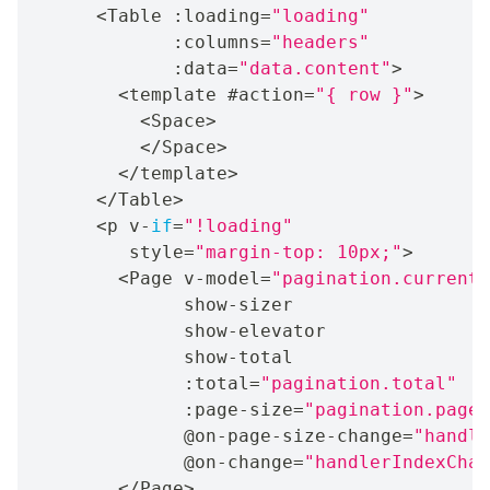
<
Table 
:
loading
=
"loading"
:
columns
=
"headers"
:
data
=
"data.content"
>
<
template #action
=
"{ row }"
>
<
Space
>
<
/
Space
>
<
/
template
>
<
/
Table
>
<
p v
-
if
=
"!loading"
         style
=
"margin-top: 10px;"
>
<
Page v
-
model
=
"pagination.current"
              show
-
sizer

              show
-
elevator

              show
-
total

:
total
=
"pagination.total"
:
page
-
size
=
"pagination.pageS
              @on
-
page
-
size
-
change
=
"handle
              @on
-
change
=
"handlerIndexChan
<
/
Page
>