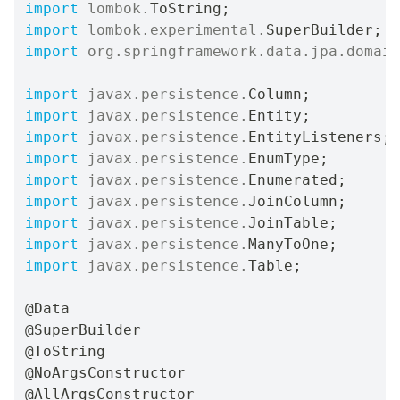
import
lombok
.
ToString
;
import
lombok
.
experimental
.
SuperBuilder
;
import
org
.
springframework
.
data
.
jpa
.
domain
import
javax
.
persistence
.
Column
;
import
javax
.
persistence
.
Entity
;
import
javax
.
persistence
.
EntityListeners
;
import
javax
.
persistence
.
EnumType
;
import
javax
.
persistence
.
Enumerated
;
import
javax
.
persistence
.
JoinColumn
;
import
javax
.
persistence
.
JoinTable
;
import
javax
.
persistence
.
ManyToOne
;
import
javax
.
persistence
.
Table
;
@Data
@SuperBuilder
@ToString
@NoArgsConstructor
@AllArgsConstructor