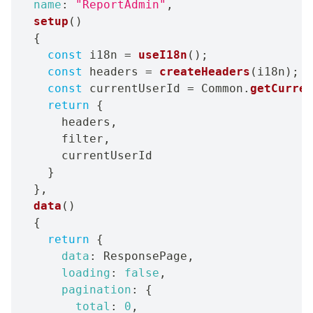
name
:
"ReportAdmin"
,
setup
(
)
{
const
 i18n 
=
useI18n
(
)
;
const
 headers 
=
createHeaders
(
i18n
)
;
const
 currentUserId 
=
 Common
.
getCurren
return
{
      headers
,
      filter
,
      currentUserId

}
}
,
data
(
)
{
return
{
data
:
 ResponsePage
,
loading
:
false
,
pagination
:
{
total
:
0
,