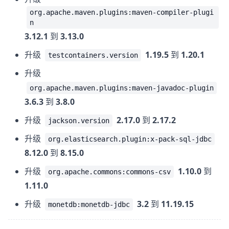
org.apache.maven.plugins:maven-compiler-plugi
n
3.12.1
到
3.13.0
升级
1.19.5
到
1.20.1
testcontainers.version
升级
org.apache.maven.plugins:maven-javadoc-plugin
3.6.3
到
3.8.0
升级
2.17.0
到
2.17.2
jackson.version
升级
org.elasticsearch.plugin:x-pack-sql-jdbc
8.12.0
到
8.15.0
升级
1.10.0
到
org.apache.commons:commons-csv
1.11.0
升级
3.2
到
11.19.15
monetdb:monetdb-jdbc