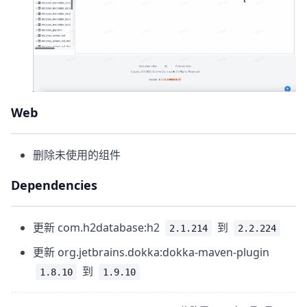
Web
删除未使用的组件
Dependencies
更新 com.h2database:h2
到
2.1.214
2.2.224
更新 org.jetbrains.dokka:dokka-maven-plugin
到
1.8.10
1.9.10