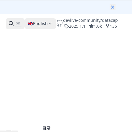
devlive-community/datacap
🇬🇧
English
⌘
K
2025.1.1
1.0k
135
目录