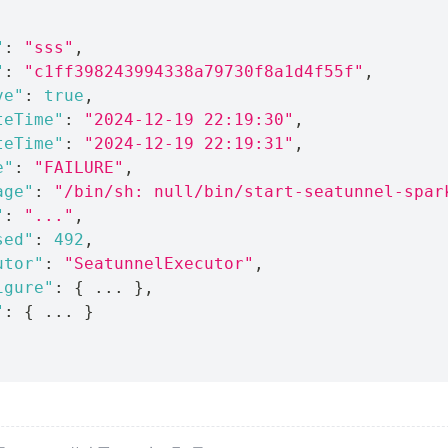
"
:
"sss"
,
"
:
"c1ff398243994338a79730f8a1d4f55f"
,
ve"
:
true
,
teTime"
:
"2024-12-19 22:19:30"
,
teTime"
:
"2024-12-19 22:19:31"
,
e"
:
"FAILURE"
,
age"
:
"/bin/sh: null/bin/start-seatunnel-spar
"
:
"..."
,
sed"
:
492
,
utor"
:
"SeatunnelExecutor"
,
igure"
:
{
 ... 
}
,
"
:
{
 ... 
}