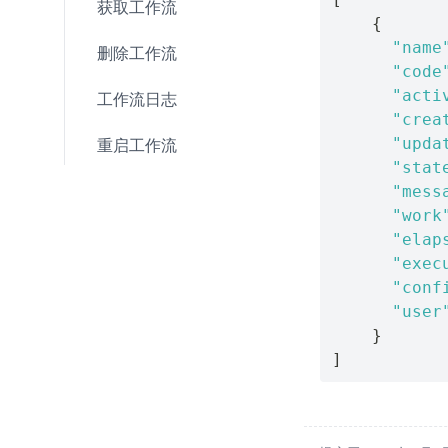
获取工作流
{
"name
删除工作流
"code
"acti
工作流日志
"crea
重启工作流
"upda
"stat
"mess
"work
"elap
"exec
"conf
"user
}
]