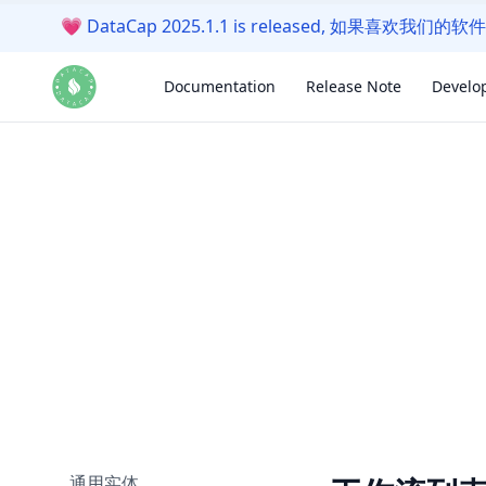
💗
DataCap 2025.1.1 is released, 如果喜欢
Documentation
Release Note
Develo
通用实体