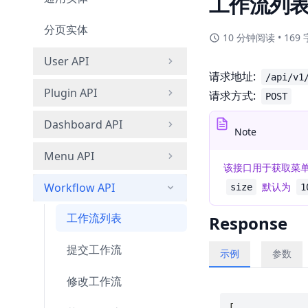
工作流列
分页实体
10 分钟阅读
•
169 
User API
请求地址:
/api/v1
用户注册
Plugin API
请求方式:
POST
用户登录
插件列表
Dashboard API
Note
用户信息
安装插件
仪表盘列表
Menu API
该接口用于获取菜
用户菜单
卸载插件
保存仪表盘
菜单列表 (管理员)
Workflow API
默认为
size
1
用户列表 (管理员)
修改仪表盘
保存菜单 (管理员)
工作流列表
Response
获取仪表盘
修改菜单 (管理员)
提交工作流
示例
参数
删除仪表盘
修改工作流
[