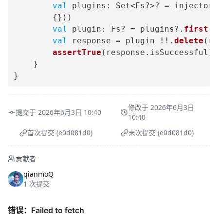
val
 plugins
:
 Set
<
Fs
?
>
?
=
 injector
?
{
}
)
)
val
 plugin
:
 Fs
?
=
 plugins
?
.
first
{
val
 response 
=
 plugin 
!!
.
delete
(
re
assertTrue
(
response
.
isSuccessful
)
}
}
修改于 2026年6月3日
提交于 2026年6月3日 10:40
10:40
首次提交 (e0d081d0)
末次提交 (e0d081d0)
贡献者
qianmoQ
1 次提交