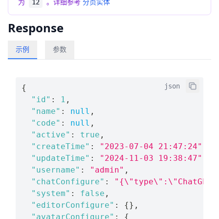
为
。详细参考
分页实体
12
Response
示例
参数
json
{
"id"
:
1
,
"name"
:
null
,
"code"
:
null
,
"active"
:
true
,
"createTime"
:
"2023-07-04 21:47:24"
,
"updateTime"
:
"2024-11-03 19:38:47"
,
"username"
:
"admin"
,
"chatConfigure"
:
"{\"type\":\"ChatGPT\
"system"
:
false
,
"editorConfigure"
:
{
}
,
"avatarConfigure"
:
{